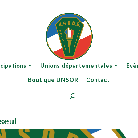
 ?
Participations
Unions départementales
Évènements
icipations
Unions départementales
Évè
Boutique UNSOR
Contact
seul