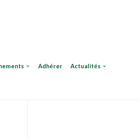
Adhérer
Actualités
Boutique UNSOR
Contact
nements
Adhérer
Actualités