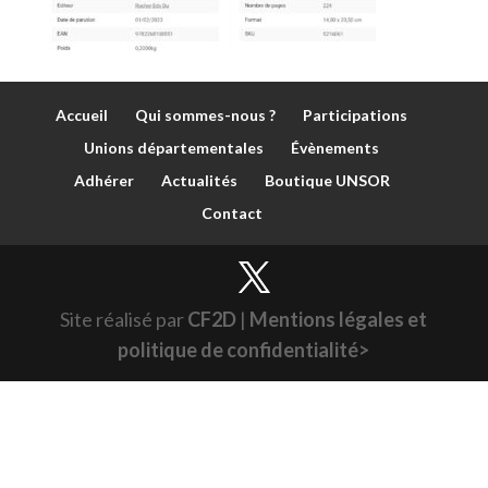
Accueil
Qui sommes-nous ?
Participations
Unions départementales
Évènements
Adhérer
Actualités
Boutique UNSOR
Contact
Site réalisé par
CF2D
|
Mentions légales et
politique de confidentialité>