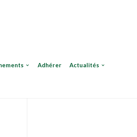
Adhérer
Actualités
Boutique UNSOR
Contact
nements
Adhérer
Actualités