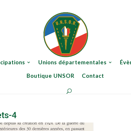
 ?
Participations
Unions départementales
Évènements
icipations
Unions départementales
Évè
Boutique UNSOR
Contact
ets-4