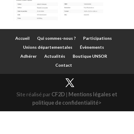
Accueil
Qui sommes-nous ?
Participations
Unions départementales
Évènements
Adhérer
Actualités
Boutique UNSOR
Contact
Site réalisé par
CF2D
|
Mentions légales et
politique de confidentialité>