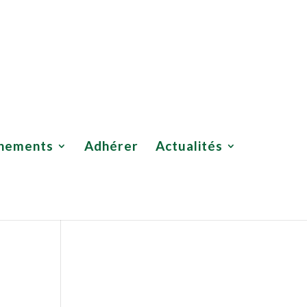
Adhérer
Actualités
Boutique UNSOR
Contact
nements
Adhérer
Actualités