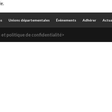
le.
ns
Unions départementales
Évènements
Adhérer
Actua
et politique de confidentialité>