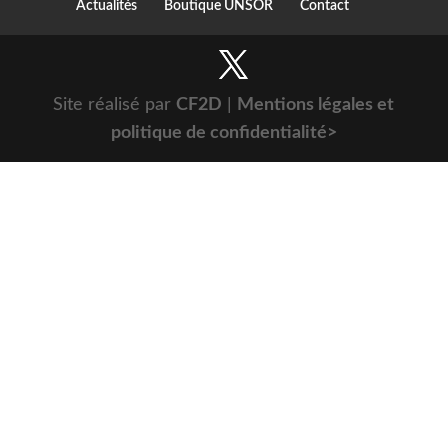
Actualités
Boutique UNSOR
Contact
Site réalisé par
CF2D
|
Mentions légales et
politique de confidentialité>