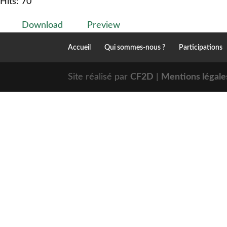
Hits: 70
Download
Preview
Accueil
Qui sommes-nous ?
Participations
Site réalisé par
CF2D
|
Mentions légales