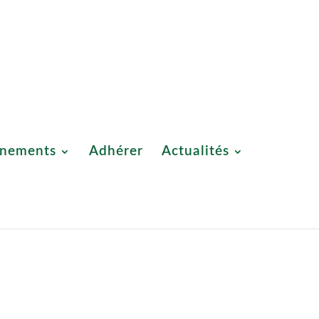
Adhérer
Actualités
Boutique UNSOR
Contact
nements
Adhérer
Actualités