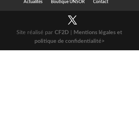
Actualités
Boutique UNSOR
Contact
Site réalisé par
CF2D
|
Mentions légales et
politique de confidentialité>